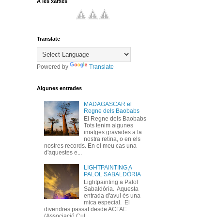
A les xarxes
Translate
Powered by
Translate
Algunes entrades
MADAGASCAR el
Regne dels Baobabs
El Regne dels Baobabs
Tots tenim algunes
imatges gravades a la
nostra retina, o en els
nostres records. En el meu cas una
d'aquestes e...
LIGHTPAINTING A
PALOL SABALDÒRIA
Lightpainting a Palol
Sabaldòria. Aquesta
entrada d'avui és una
mica especial. El
divendres passat desde ACFAE
(Associació Cul...