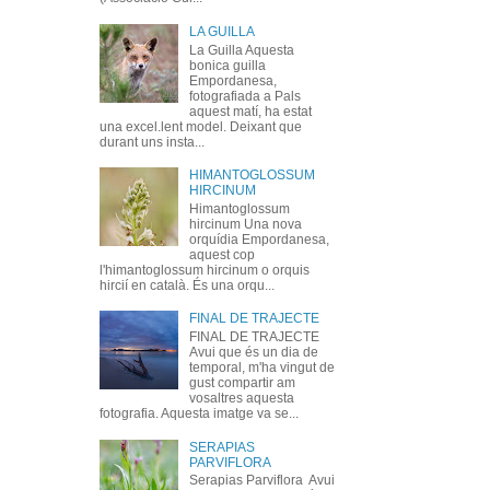
LA GUILLA
La Guilla Aquesta
bonica guilla
Empordanesa,
fotografiada a Pals
aquest matí, ha estat
una excel.lent model. Deixant que
durant uns insta...
HIMANTOGLOSSUM
HIRCINUM
Himantoglossum
hircinum Una nova
orquídia Empordanesa,
aquest cop
l'himantoglossum hircinum o orquis
hircií en català. És una orqu...
FINAL DE TRAJECTE
FINAL DE TRAJECTE
Avui que és un dia de
temporal, m'ha vingut de
gust compartir am
vosaltres aquesta
fotografia. Aquesta imatge va se...
SERAPIAS
PARVIFLORA
Serapias Parviflora Avui