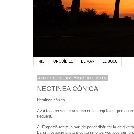
INICI
ORQUÍDIES
EL MAR
EL BOSC
dilluns, 30 de març del 2015
NEOTINEA CÒNICA
Neotinea cònica.
Avui toca presentar-vos una de les orquídies, poc abun
freqüent.
A l'Empordà tenim la sort de poder disfrutar-la en divers
És una espècie bastant petita i moltes vegades surt entre