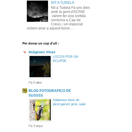
NIT A TUDELA
Nit a Tudela Fa uns dies
amb la gent d'ACFAE
vàrem fer una sortida
nocturna a Cap de
Creus, i en especial
voliem anar a aquest bonic ...
Per donar un cop d'ull :
Imágenes Vivas
LOCOS POR UN
ECLIPSE
Fa 5 dies
BLOG FOTOGRAFICO DE
SUSSSS
Habemus fotos de
picot garser gros, iupiii
Fa 3 anys