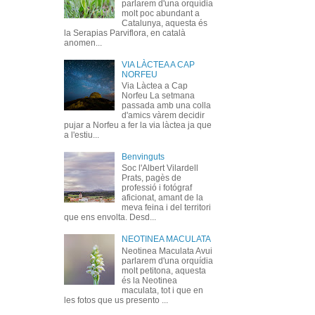
parlarem d'una orquídia
molt poc abundant a
Catalunya, aquesta és
la Serapias Parviflora, en català
anomen...
VIA LÀCTEA A CAP
NORFEU
Via Làctea a Cap
Norfeu La setmana
passada amb una colla
d'amics vàrem decidir
pujar a Norfeu a fer la via làctea ja que
a l'estiu...
Benvinguts
Soc l'Albert Vilardell
Prats, pagès de
professió i fotógraf
aficionat, amant de la
meva feina i del territori
que ens envolta. Desd...
NEOTINEA MACULATA
Neotinea Maculata Avui
parlarem d'una orquídia
molt petitona, aquesta
és la Neotinea
maculata, tot i que en
les fotos que us presento ...