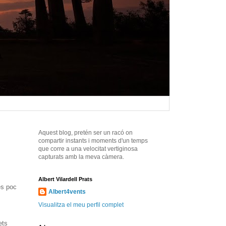
Aquest blog, pretén ser un racó on
compartir instants i moments d'un temps
que corre a una velocitat vertiginosa
capturats amb la meva càmera.
Albert Vilardell Prats
és poc
Albert4vents
Visualitza el meu perfil complet
ets