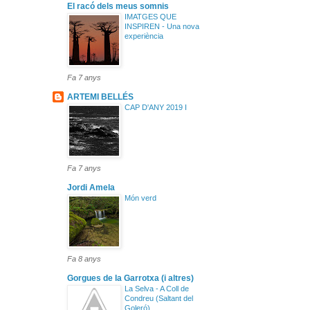
El racó dels meus somnis
IMATGES QUE
INSPIREN - Una nova
experiència
Fa 7 anys
ARTEMI BELLÉS
CAP D'ANY 2019 I
Fa 7 anys
Jordi Amela
Món verd
Fa 8 anys
Gorgues de la Garrotxa (i altres)
La Selva - A Coll de
Condreu (Saltant del
Goleró)