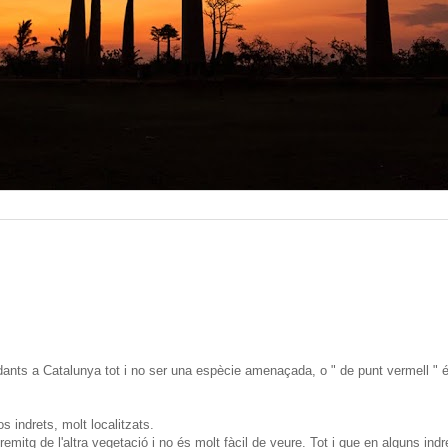
dants a Catalunya tot i no ser una espècie amenaçada, o " de punt vermell " 
os indrets, molt localitzats.
mitg de l'altra vegetació i no és molt fàcil de veure. Tot i que en alguns indr