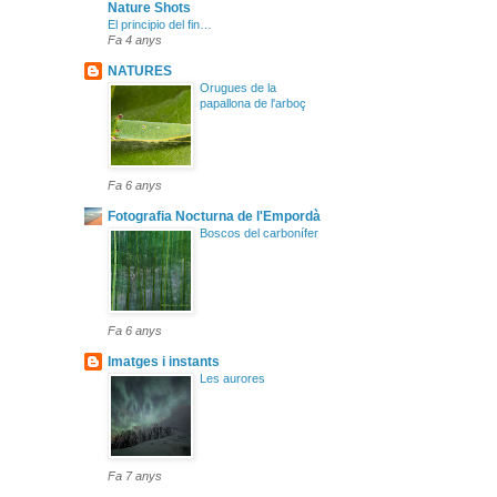
Nature Shots
El principio del fin…
Fa 4 anys
NATURES
Orugues de la
papallona de l'arboç
Fa 6 anys
Fotografia Nocturna de l'Empordà
Boscos del carbonífer
Fa 6 anys
Imatges i instants
Les aurores
Fa 7 anys