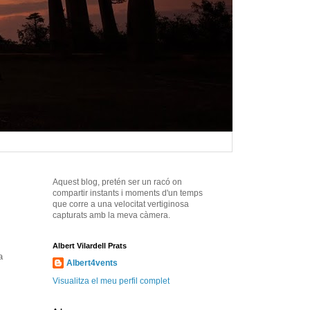
Aquest blog, pretén ser un racó on
compartir instants i moments d'un temps
que corre a una velocitat vertiginosa
capturats amb la meva càmera.
Albert Vilardell Prats
a
Albert4vents
Visualitza el meu perfil complet