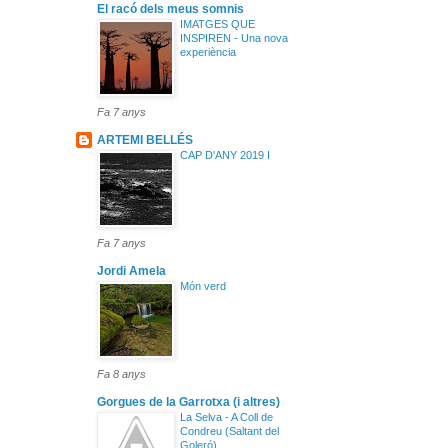
El racó dels meus somnis
IMATGES QUE
INSPIREN - Una nova
experiència
Fa 7 anys
ARTEMI BELLÉS
CAP D'ANY 2019 I
Fa 7 anys
Jordi Amela
Món verd
Fa 8 anys
Gorgues de la Garrotxa (i altres)
La Selva - A Coll de
Condreu (Saltant del
Goleró)