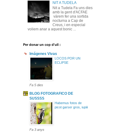
NIT A TUDELA
Nit a Tudela Fa uns dies
amb la gent d'ACFAE
vàrem fer una sortida
nocturna a Cap de
Creus, i en especial
voliem anar a aquest bonic ...
Per donar un cop d'ull :
Imágenes Vivas
LOCOS POR UN
ECLIPSE
Fa 5 dies
BLOG FOTOGRAFICO DE
SUSSSS
Habemus fotos de
picot garser gros, iupiii
Fa 3 anys