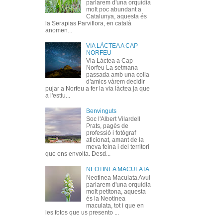
parlarem d'una orquídia
molt poc abundant a
Catalunya, aquesta és
la Serapias Parviflora, en català
anomen...
VIA LÀCTEA A CAP
NORFEU
Via Làctea a Cap
Norfeu La setmana
passada amb una colla
d'amics vàrem decidir
pujar a Norfeu a fer la via làctea ja que
a l'estiu...
Benvinguts
Soc l'Albert Vilardell
Prats, pagès de
professió i fotógraf
aficionat, amant de la
meva feina i del territori
que ens envolta. Desd...
NEOTINEA MACULATA
Neotinea Maculata Avui
parlarem d'una orquídia
molt petitona, aquesta
és la Neotinea
maculata, tot i que en
les fotos que us presento ...