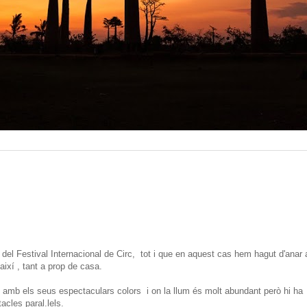
el Festival Internacional de Circ, tot i que en aquest cas hem hagut d'anar 
així , tant a prop de casa.
amb els seus espectaculars colors i on la llum és molt abundant però hi ha
acles paral.lels.