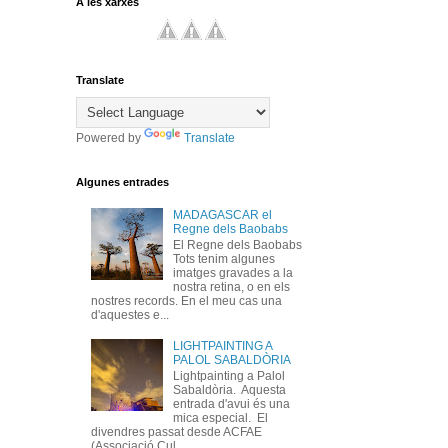
A les xarxes
Translate
Powered by
Translate
Algunes entrades
MADAGASCAR el
Regne dels Baobabs
El Regne dels Baobabs
Tots tenim algunes
imatges gravades a la
nostra retina, o en els
nostres records. En el meu cas una
d'aquestes e...
LIGHTPAINTING A
PALOL SABALDÒRIA
Lightpainting a Palol
Sabaldòria. Aquesta
entrada d'avui és una
mica especial. El
divendres passat desde ACFAE
(Associació Cul...