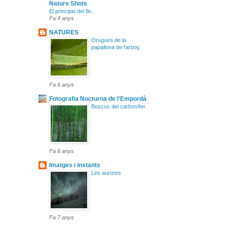
Nature Shots
El principio del fin…
Fa 4 anys
NATURES
Orugues de la
papallona de l'arboç
Fa 6 anys
Fotografia Nocturna de l'Empordà
Boscos del carbonífer
Fa 6 anys
Imatges i instants
Les aurores
Fa 7 anys