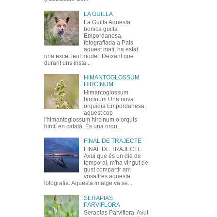
LA GUILLA
La Guilla Aquesta
bonica guilla
Empordanesa,
fotografiada a Pals
aquest matí, ha estat
una excel.lent model. Deixant que
durant uns insta...
HIMANTOGLOSSUM
HIRCINUM
Himantoglossum
hircinum Una nova
orquídia Empordanesa,
aquest cop
l'himantoglossum hircinum o orquis
hircií en català. És una orqu...
FINAL DE TRAJECTE
FINAL DE TRAJECTE
Avui que és un dia de
temporal, m'ha vingut de
gust compartir am
vosaltres aquesta
fotografia. Aquesta imatge va se...
SERAPIAS
PARVIFLORA
Serapias Parviflora Avui