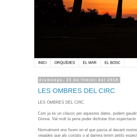
INICI
ORQUÍDIES
EL MAR
EL BOSC
diumenge, 25 de febrer del 2018
LES OMBRES DEL CIRC
LES OMBRES DEL CIRC
Com ja és un clàssic per aquestes dates, podem gaudir d
Girona. Val molt la pena poder disfrutar d'un espectacle 
Normalment ens fixem en el que passa al davant nostre 
vegades que als costats o al darrera tenim petits espect