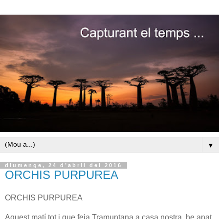
▼
diumenge, 24 d’abril del 2016
ORCHIS PURPUREA
ORCHIS PURPUREA
Aquest matí tot i que feia Tramuntana a casa nostra, he anat