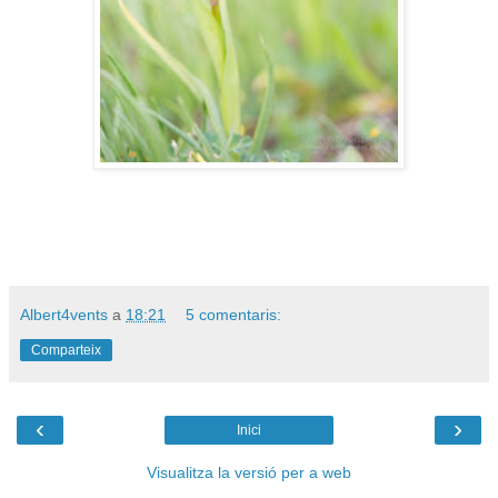
Albert4vents
a
18:21
5 comentaris:
Comparteix
‹
›
Inici
Visualitza la versió per a web